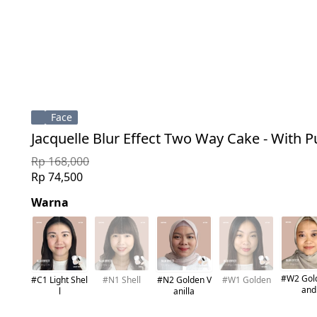
Face
Jacquelle Blur Effect Two Way Cake - With P
Rp 168,000
Rp 74,500
Warna
#W2 Gol
#C1 Light Shel
#N1 Shell
#N2 Golden V
#W1 Golden
and
l
anilla