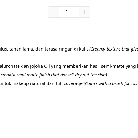
s, tahan lama, dan terasa ringan di kulit 
(Creamy texture that giv
aluronate dan Jojoba Oil yang memberikan hasil semi-matte yang h
smooth semi-matte finish that doesn’t dry out the skin)
untuk makeup natural dan full coverage 
(Comes with a brush for touc