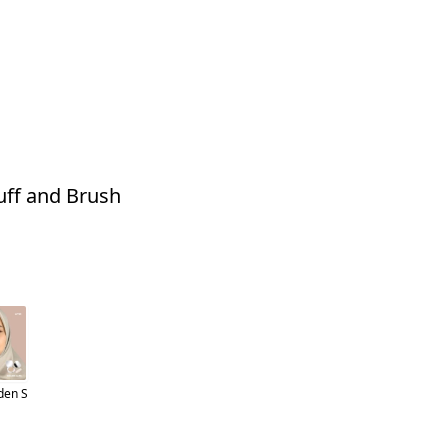
uff and Brush
den S