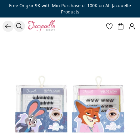
Free Ongkir 9K with Min Purchase of 100K on All Jacquelle
Products