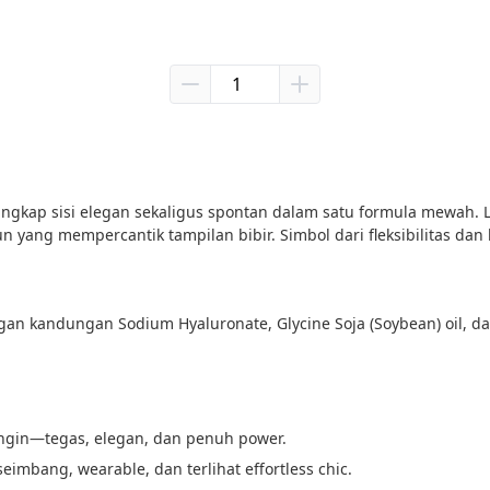
angkap sisi elegan sekaligus spontan dalam satu formula mewah. Li
un yang mempercantik tampilan bibir. Simbol dari fleksibilitas d
dengan kandungan Sodium Hyaluronate, Glycine Soja (Soybean) oi
ngin—tegas, elegan, dan penuh power.
bang, wearable, dan terlihat effortless chic.